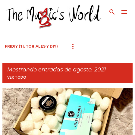
Ir al contenido principal
FRIDIY (TUTORIALES Y DIY)
Mostrando entradas de agosto, 2021
VER TODO
E
n
t
r
a