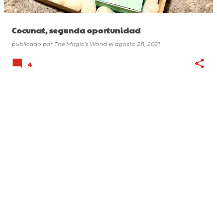
d
a
Cocunat, segunda oportunidad
s
publicado por
The Magic's World
el
agosto 28, 2021
4