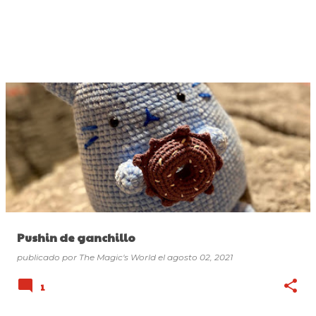
Pushin de ganchillo
publicado por
The Magic's World
el
agosto 02, 2021
1